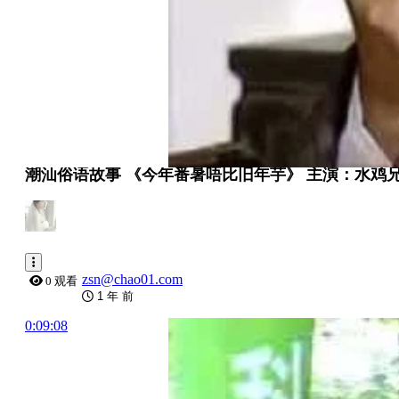
潮汕俗语故事 《今年番暑唔比旧年芋》 主演：水鸡
zsn@chao01.com
0 观看
1 年 前
0:09:08