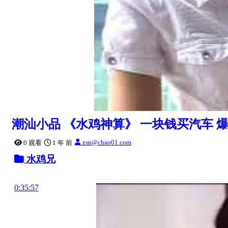
潮汕小品 《水鸡神算》 一块钱买汽车 
zsn@chao01.com
0 观看
1 年 前
水鸡兄
0:35:57