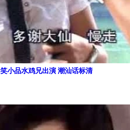
爆笑小品水鸡兄出演 潮汕话标清