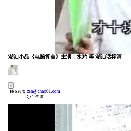
潮汕小品《电脑算命》主演：水鸡 等 潮汕话标清
zsn@chao01.com
0 观看
1 年 前
0:04:59