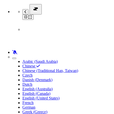
Arabic (Saudi Arabia)
Chinese
Chinese (Traditional Han, Taiwan)
Czech
Danish (Denmark)
Dutch
English (Australia)
English (Canada)
English (United States)
French
German
Greek (Greece)