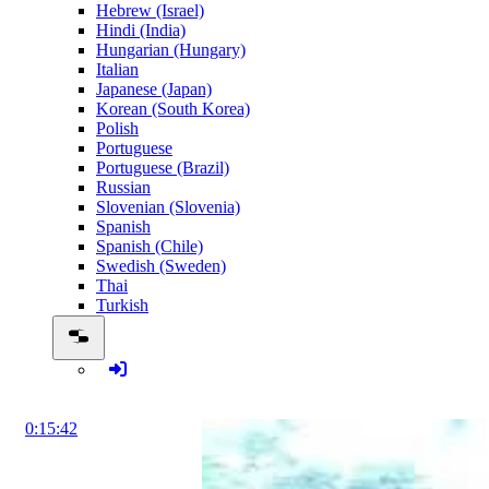
Hebrew (Israel)
Hindi (India)
Hungarian (Hungary)
Italian
Japanese (Japan)
Korean (South Korea)
Polish
Portuguese
Portuguese (Brazil)
Russian
Slovenian (Slovenia)
Spanish
Spanish (Chile)
Swedish (Sweden)
Thai
Turkish
0:15:42