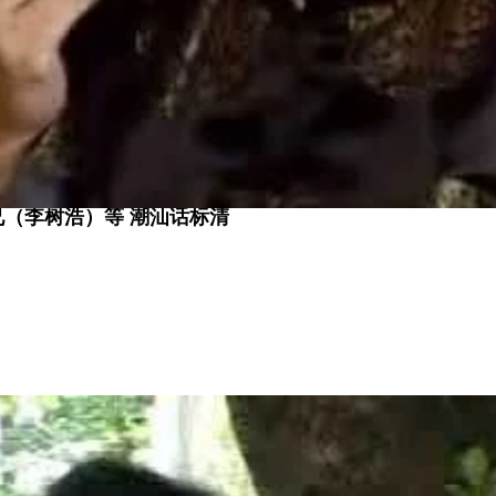
兄（李树浩）等 潮汕话标清