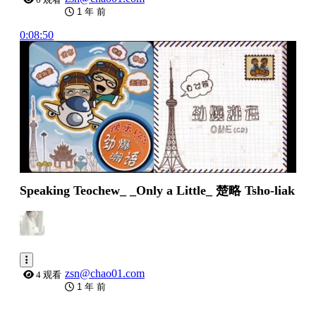
1 年 前
0:08:50
Speaking Teochew_ _Only a Little_ 楚略 Tsho-liak
zsn@chao01.com
4 观看
1 年 前