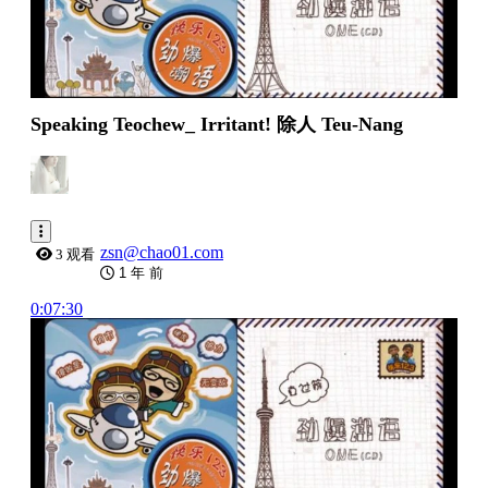
Speaking Teochew_ Irritant! 除人 Teu-Nang
zsn@chao01.com
3 观看
1 年 前
0:07:30