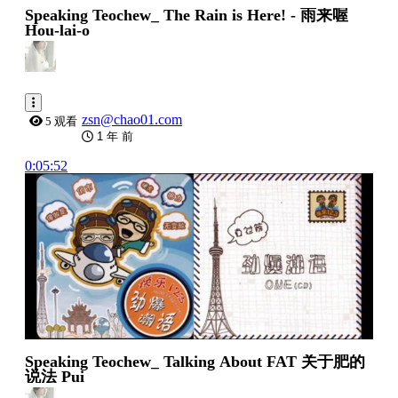
Speaking Teochew_ The Rain is Here! - 雨来喔
Hou-lai-o
zsn@chao01.com
5 观看
1 年 前
0:05:52
Speaking Teochew_ Talking About FAT 关于肥的
说法 Pui