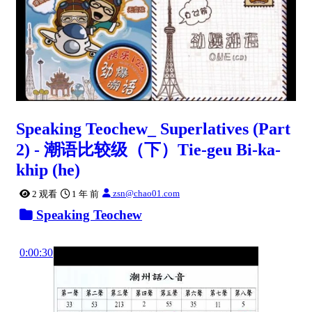
Speaking Teochew_ Superlatives (Part
2) - 潮语比较级（下）Tie-geu Bi-ka-
khip (he)
zsn@chao01.com
2 观看
1 年 前
Speaking Teochew
0:00:30