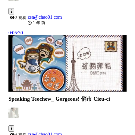
zsn@chao01.com
3 观看
1 年 前
0:05:30
Speaking Teochew_ Gorgeous! 俏市 Cieu-ci
zsn@chao01.com
6 观看