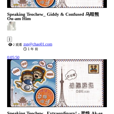
Speaking Teochew_ Giddy & Confused 乌暗熊
Ou-am Him
zsn@chao01.com
2 观看
1 年 前
0:05:50
Speaking Teochew_ Extraordinary! - 恶性 Ak-se