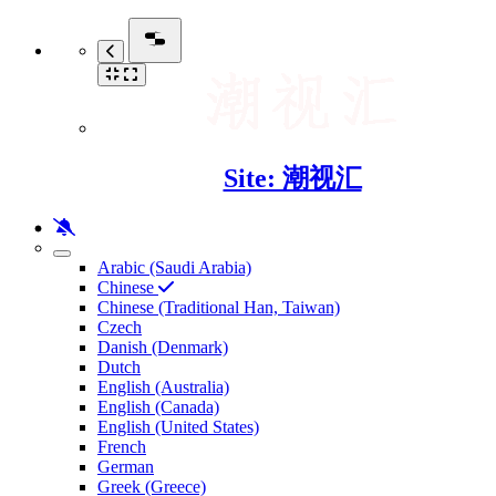
Site: 潮视汇
Arabic (Saudi Arabia)
Chinese
Chinese (Traditional Han, Taiwan)
Czech
Danish (Denmark)
Dutch
English (Australia)
English (Canada)
English (United States)
French
German
Greek (Greece)