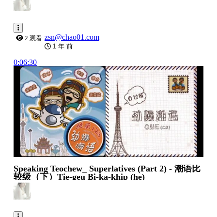
zsn@chao01.com
2 观看
1 年 前
0:06:30
Speaking Teochew_ Superlatives (Part 2) - 潮语比
较级（下）Tie-geu Bi-ka-khip (he)