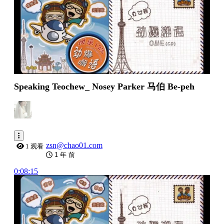
Speaking Teochew_ Nosey Parker 马伯 Be-peh
zsn@chao01.com
1 观看
1 年 前
0:08:15