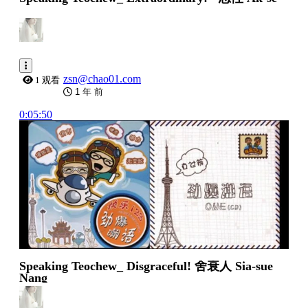
zsn@chao01.com
1 观看
1 年 前
0:05:50
Speaking Teochew_ Disgraceful! 舍衰人 Sia-sue
Nang