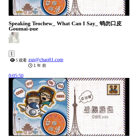
Speaking Teochew_ What Can I Say_ 鸲勿口皮
Goumai-pue
zsn@chao01.com
5 观看
1 年 前
0:05:50