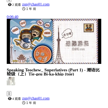
zsn@chao01.com
2 观看
1 年 前
0:06:40
Speaking Teochew_ Superlatives (Part 1) - 潮语比
较级（上）Tie-geu Bi-ka-khip (tsie)
zsn@chao01.com
4 观看
1 年 前