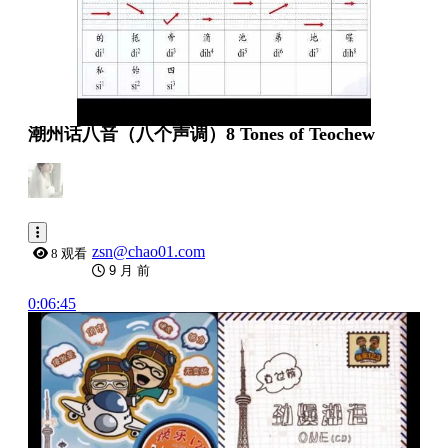
潮州话八音（八个声调）8 Tones of Teochew
zsn@chao01.com
8 观看
9 月 前
0:06:45