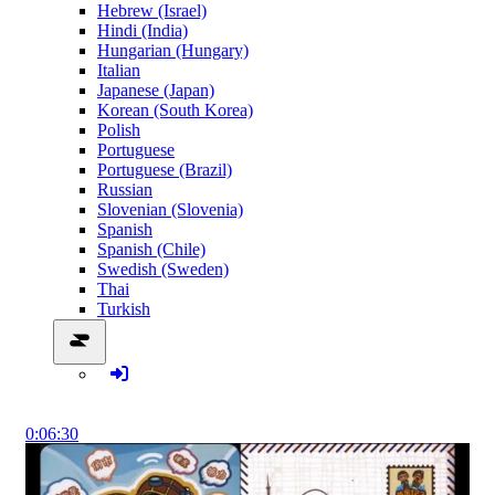
Hebrew (Israel)
Hindi (India)
Hungarian (Hungary)
Italian
Japanese (Japan)
Korean (South Korea)
Polish
Portuguese
Portuguese (Brazil)
Russian
Slovenian (Slovenia)
Spanish
Spanish (Chile)
Swedish (Sweden)
Thai
Turkish
0:06:30