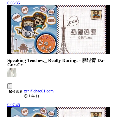
0:06:35
Speaking Teochew_ Really Daring! - 胆过青 Da-
Gue-Ce
zsn@chao01.com
6 观看
1 年 前
0:07:45