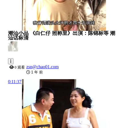
潮汕小品 《白仁仔 照称里》出演：陈锦标等 潮
汕话标清
zsn@chao01.com
0 观看
1 年 前
0:11:37