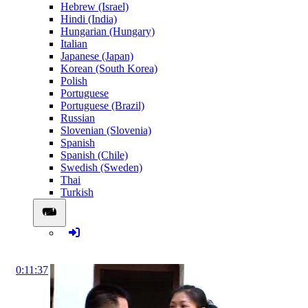
Hebrew (Israel)
Hindi (India)
Hungarian (Hungary)
Italian
Japanese (Japan)
Korean (South Korea)
Polish
Portuguese
Portuguese (Brazil)
Russian
Slovenian (Slovenia)
Spanish
Spanish (Chile)
Swedish (Sweden)
Thai
Turkish
0:11:37