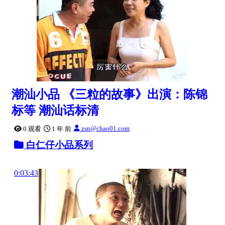
潮汕小品 《三粒的故事》出演：陈锦
标等 潮汕话标清
zsn@chao01.com
0 观看
1 年 前
白仁仔小品系列
0:03:43