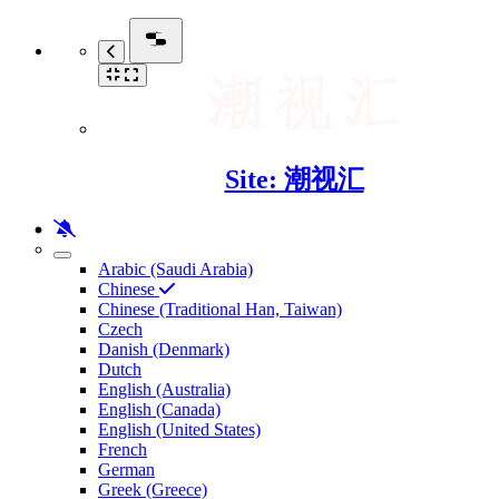
Site: 潮视汇
Arabic (Saudi Arabia)
Chinese
Chinese (Traditional Han, Taiwan)
Czech
Danish (Denmark)
Dutch
English (Australia)
English (Canada)
English (United States)
French
German
Greek (Greece)