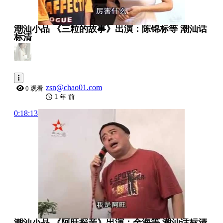
潮汕小品 《三粒的故事》出演：陈锦标等 潮汕话
标清
zsn@chao01.com
0 观看
1 年 前
0:18:13
潮汕小品 《阿旺探亲》出演：金海等 潮汕话标清