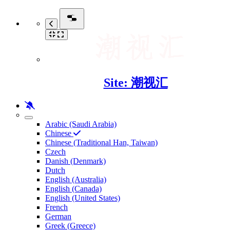
Site: 潮视汇
Arabic (Saudi Arabia)
Chinese
Chinese (Traditional Han, Taiwan)
Czech
Danish (Denmark)
Dutch
English (Australia)
English (Canada)
English (United States)
French
German
Greek (Greece)