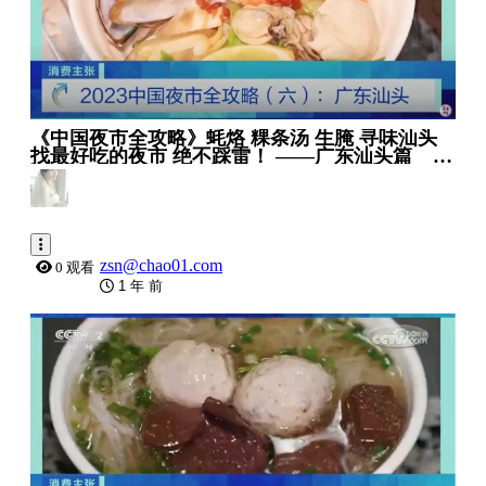
《中国夜市全攻略》蚝烙 粿条汤 生腌 寻味汕头
找最好吃的夜市 绝不踩雷！ ——广东汕头篇 _ 美
食中国 Tasty China
zsn@chao01.com
0 观看
1 年 前
0:22:20