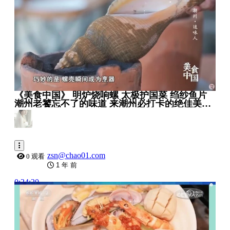
《美食中国》 明炉烧响螺 太极护国菜 绉纱鱼片
潮州老饕忘不了的味道 来潮州必打卡的绝佳美味
20210823 _ 美食中国 Tasty China
zsn@chao01.com
0 观看
1 年 前
0:24:20