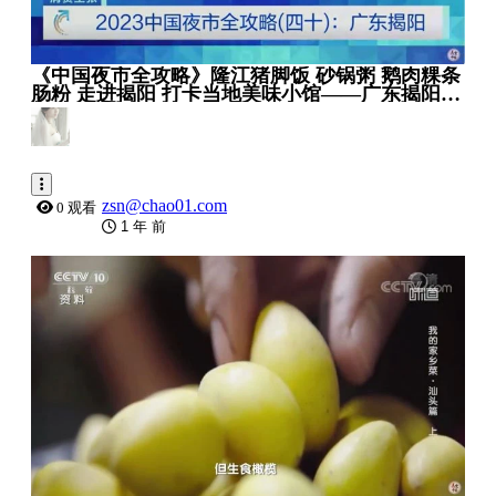
《中国夜市全攻略》隆江猪脚饭 砂锅粥 鹅肉粿条
肠粉 走进揭阳 打卡当地美味小馆——广东揭阳篇
_ 美食中国 Tasty China
zsn@chao01.com
0 观看
1 年 前
0:05:16