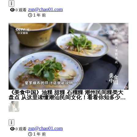
zsn@chao01.com
0 观看
1 年 前
0:26:33
《美食中国》油粿 甜粿 石榴粿 潮州民间粿类大
盘点 从这里读懂潮汕民间文化！看看你知多少
20210713 _ 美食中国 Tasty China
zsn@chao01.com
0 观看
1 年 前