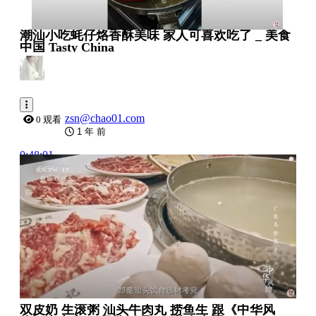
潮汕小吃蚝仔烙香酥美味 家人可喜欢吃了 _ 美食
中国 Tasty China
zsn@chao01.com
0 观看
1 年 前
0:48:01
双皮奶 生滚粥 汕头牛肉丸 捞鱼生 跟《中华风