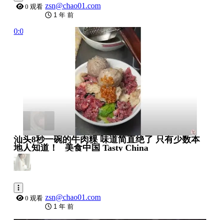
zsn@chao01.com
0 观看
1 年 前
0:00:09
汕头8秒一碗的牛肉粿 味道简直绝了 只有少数本
地人知道！_ 美食中国 Tasty China
zsn@chao01.com
0 观看
1 年 前