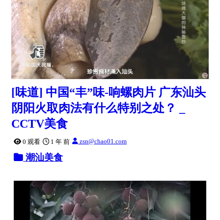
[味道] 中国“丰”味-响螺肉片 广东汕头
阴阳火取肉法有什么特别之处？ _
CCTV美食
zsn@chao01.com
0 观看
1 年 前
潮汕美食
0:04:13