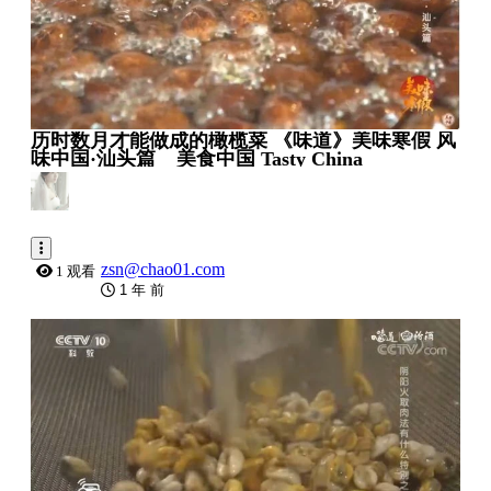
历时数月才能做成的橄榄菜 《味道》美味寒假 风
味中国·汕头篇 _ 美食中国 Tasty China
zsn@chao01.com
1 观看
1 年 前
0:09:23