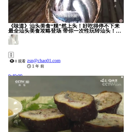
《味道》汕头美食“粿”然上头！好吃得停不下来
最全汕头美食攻略登场 带你一次性玩转汕头！
20200425 _ 美食中国 Tasty China
zsn@chao01.com
0 观看
1 年 前
0:49:09