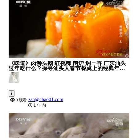
《味道》卤狮头鹅 红桃粿 围炉 焖三香 广东汕头
过年吃什么？探寻汕头人春节餐桌上的经典年味
20240211 _ 美食中国 Tasty China
zsn@chao01.com
0 观看
1 年 前
0:29:33