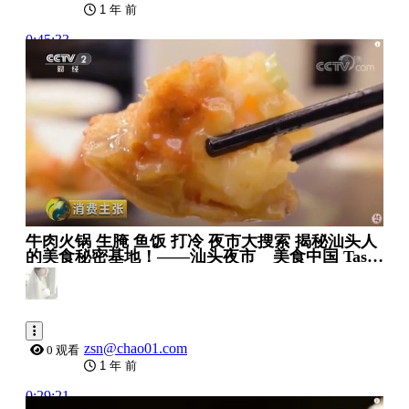
1 年 前
0:45:33
牛肉火锅 生腌 鱼饭 打冷 夜市大搜索 揭秘汕头人
的美食秘密基地！——汕头夜市 _ 美食中国 Tasty
China
zsn@chao01.com
0 观看
1 年 前
0:29:21