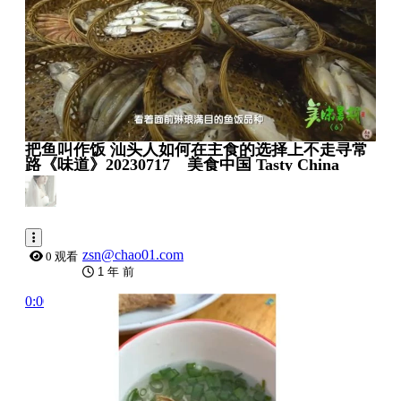
把鱼叫作饭 汕头人如何在主食的选择上不走寻常
路《味道》20230717 _ 美食中国 Tasty China
zsn@chao01.com
0 观看
1 年 前
0:00:13