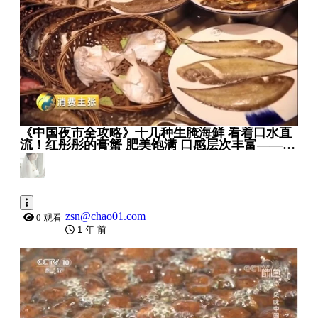
《中国夜市全攻略》十几种生腌海鲜 看着口水直
流！红彤彤的膏蟹 肥美饱满 口感层次丰富——汕
头篇 20210626 _ 美食中国 Tasty China
zsn@chao01.com
0 观看
1 年 前
0:03:48