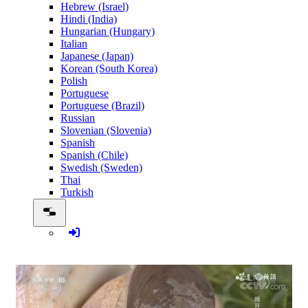
Hebrew (Israel)
Hindi (India)
Hungarian (Hungary)
Italian
Japanese (Japan)
Korean (South Korea)
Polish
Portuguese
Portuguese (Brazil)
Russian
Slovenian (Slovenia)
Spanish
Spanish (Chile)
Swedish (Sweden)
Thai
Turkish
0:09:23