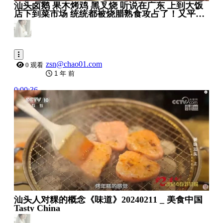
汕头卤鹅 果木烤鸡 黑叉烧 听说在广东 上到大饭
店下到菜市场 统统都被烧腊熟食攻占了！又平又
靓放心吃！——广东熟食特辑 _ 美食中国 Tast...
zsn@chao01.com
0 观看
1 年 前
0:00:36
汕头人对粿的概念《味道》20240211 _ 美食中国
Tasty China