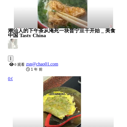
潮汕人的下午茶从淹死一块普宁豆干开始 _ 美食
中国 Tasty China
zsn@chao01.com
0 观看
1 年 前
0:00:33