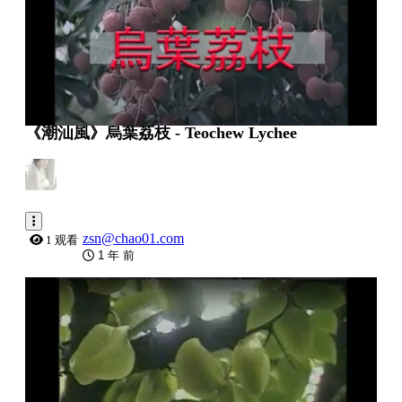
《潮汕風》烏葉荔枝 - Teochew Lychee
zsn@chao01.com
1 观看
1 年 前
0:04:38