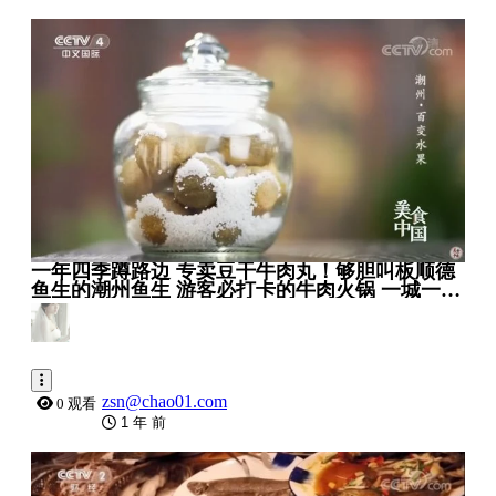
1:14:41
一年四季蹲路边 专卖豆干牛肉丸！够胆叫板顺德
鱼生的潮州鱼生 游客必打卡的牛肉火锅 一城一夜
一滋味 见食见人见江湖！_ 美食中国 Tasty China
zsn@chao01.com
0 观看
1 年 前
0:26:10