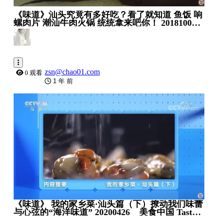
《味道》汕头究竟有多好吃？看了就知道 鱼饭 响
螺肉片 潮汕牛肉火锅 统统拿来吧你！ 20181003 _
美食中国 Tasty China
zsn@chao01.com
0 观看
1 年 前
0:29:28
《味道》 我的家乡菜·汕头篇（下）撩动我们味蕾
与心弦的“海洋味道” 20200426 _ 美食中国 Tasty