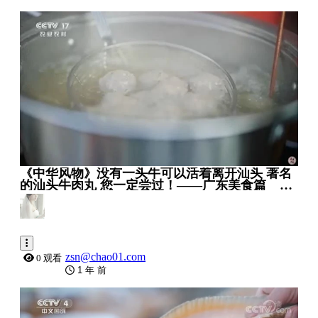
0:10:00
《中华风物》没有一头牛可以活着离开汕头 著名
的汕头牛肉丸 您一定尝过！——广东美食篇 _ 美
食中国 Tasty China
zsn@chao01.com
0 观看
1 年 前
0:26:22