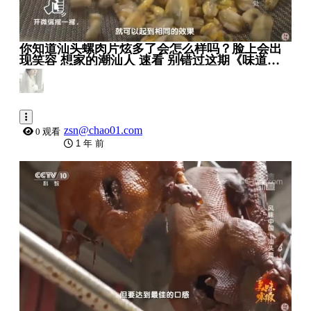
你知道汕头螺肉片炫多了会怎么样吗？脸上会出
现笑容 想家的潮汕人 速看 别错过这期《味道》
20181003 美食中国 Tasty China_ 美食中国
zsn@chao01.com
0 观看
1 年 前
1:04:23