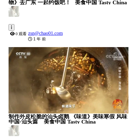
物》去广东 一起约饭吧！_ 美食中国 Tasty China
zsn@chao01.com
0 观看
1 年 前
0:04:09
制作外皮松脆的汕头卤鹅 《味道》美味寒假 风味
中国·汕头篇 _ 美食中国 Tasty China