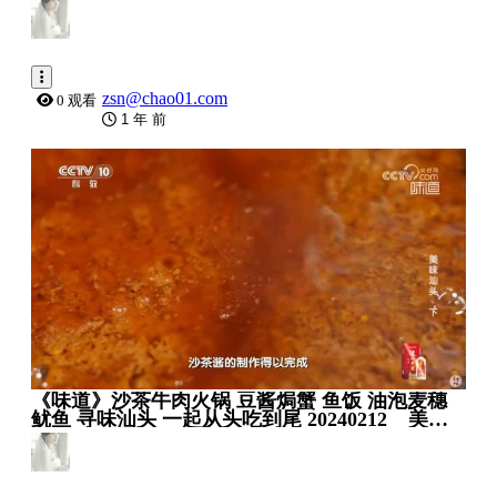
China
zsn@chao01.com
0 观看
1 年 前
0:29:31
《味道》沙茶牛肉火锅 豆酱焗蟹 鱼饭 油泡麦穗
鱿鱼 寻味汕头 一起从头吃到尾 20240212 _ 美食
中国 Tasty China