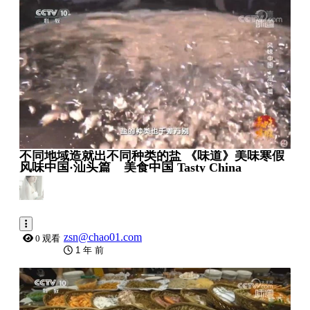
0:00:54
不同地域造就出不同种类的盐 《味道》美味寒假
风味中国·汕头篇 _ 美食中国 Tasty China
zsn@chao01.com
0 观看
1 年 前
0:06:58