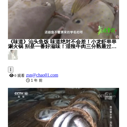
《味道》汕头鱼饭 味道绝对不会差！小龙虾串串
涮火锅 别是一番好滋味！湿辣牛肉三分熟最过
瘾！20230717 _ 美食中国 Tasty China
zsn@chao01.com
0 观看
1 年 前
0:29:28