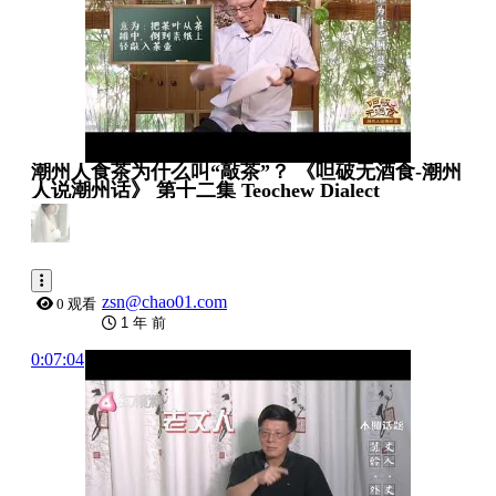
潮州人食茶为什么叫“敲茶”？ 《呾破无酒食-潮州
人说潮州话》 第十二集 Teochew Dialect
zsn@chao01.com
0 观看
1 年 前
0:07:04