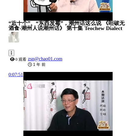
“近十个”、“东西发霉”，潮州话这么说 《呾破无
酒食-潮州人说潮州话》 第十集 Teochew Dialect
zsn@chao01.com
0 观看
1 年 前
0:07:51