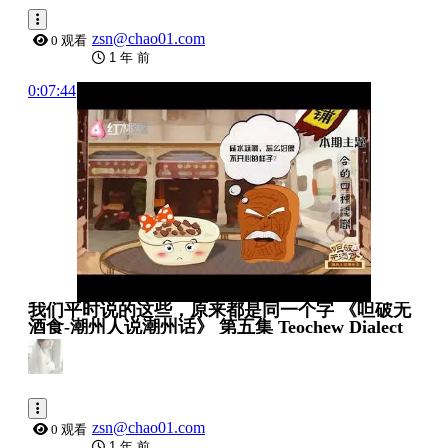
zsn@chao01.com
0 观看
1 年 前
0:07:44
我们平时说的这些，原来都是同一个字 《呾破无
酒食-潮州人说潮州话》 第五集 Teochew Dialect
zsn@chao01.com
0 观看
1 年 前