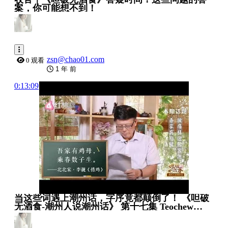
案，你可能想不到！
zsn@chao01.com
0 观看
1 年 前
0:13:09
当这些词遇上潮州话，字序竟都颠倒了！ 《呾破
无酒食-潮州人说潮州话》 第十七集 Teochew
Dialect