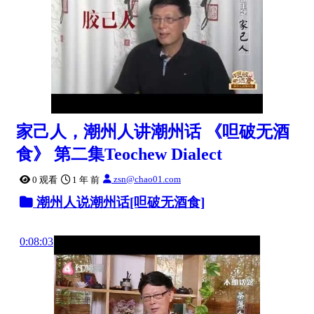
家己人，潮州人讲潮州话 《呾破无酒
食》 第二集Teochew Dialect
zsn@chao01.com
0 观看
1 年 前
潮州人说潮州话[呾破无酒食]
0:08:03