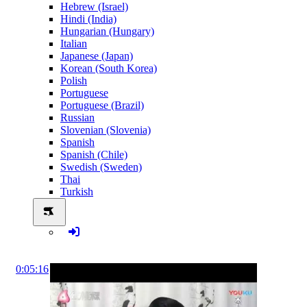
Hebrew (Israel)
Hindi (India)
Hungarian (Hungary)
Italian
Japanese (Japan)
Korean (South Korea)
Polish
Portuguese
Portuguese (Brazil)
Russian
Slovenian (Slovenia)
Spanish
Spanish (Chile)
Swedish (Sweden)
Thai
Turkish
0:05:16