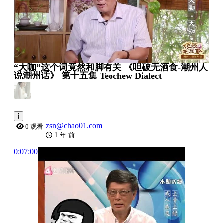
“大咖”这个词竟然和脚有关 《呾破无酒食-潮州人
说潮州话》 第十五集 Teochew Dialect
zsn@chao01.com
0 观看
1 年 前
0:07:00