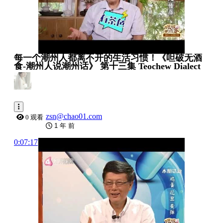
每一个潮州人都离不开的生活习惯！《呾破无酒
食-潮州人说潮州话》 第十三集 Teochew Dialect
zsn@chao01.com
0 观看
1 年 前
0:07:17