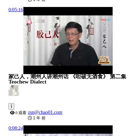
0:05:16
家己人，潮州人讲潮州话 《呾破无酒食》 第二集
Teochew Dialect
zsn@chao01.com
0 观看
1 年 前
0:08:24