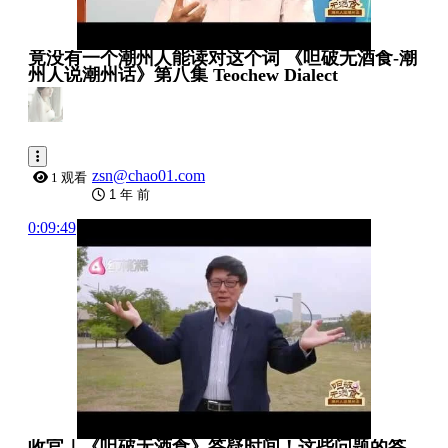
竟没有一个潮州人能读对这个词 《呾破无酒食-潮
州人说潮州话》第八集 Teochew Dialect
zsn@chao01.com
1 观看
1 年 前
0:09:49
收官｜《呾破无酒食》答疑时间！这些问题的答