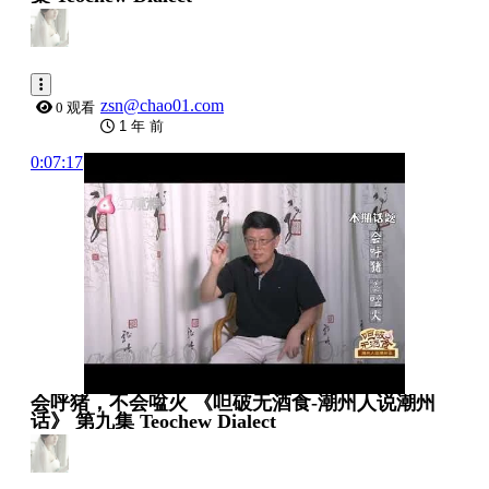
zsn@chao01.com
0 观看
1 年 前
0:07:17
会呼猪，不会㖹火 《呾破无酒食-潮州人说潮州
话》 第九集 Teochew Dialect