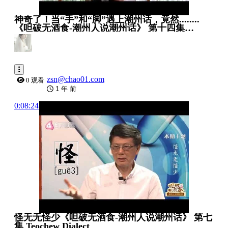
神奇了！当“手”和“脚”遇上潮州话，竟然........
《呾破无酒食-潮州人说潮州话》 第十四集
Teochew Dialect
zsn@chao01.com
0 观看
1 年 前
0:08:24
怪无无怪少《呾破无酒食-潮州人说潮州话》 第七
集 Teochew Dialect