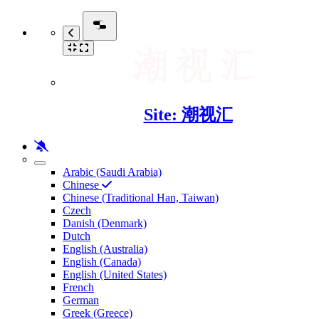
Site: 潮视汇
Arabic (Saudi Arabia)
Chinese
Chinese (Traditional Han, Taiwan)
Czech
Danish (Denmark)
Dutch
English (Australia)
English (Canada)
English (United States)
French
German
Greek (Greece)