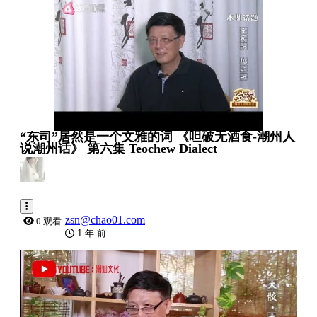
“东司”居然是一个文雅的词 《呾破无酒食-潮州人
说潮州话》 第六集 Teochew Dialect
zsn@chao01.com
0 观看
1 年 前
0:07:03