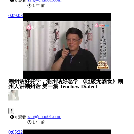
0 观看
1 年 前
0:09:03
潮州话好好学，潮州话好恶学 《呾破无酒食》潮
州人讲潮州话 第一集 Teochew Dialect
zsn@chao01.com
0 观看
1 年 前
0:05:22