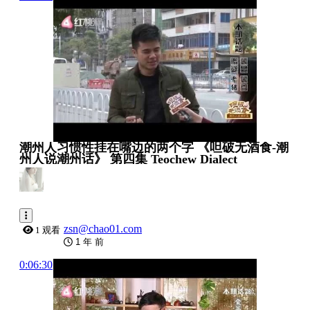
潮州人习惯性挂在嘴边的两个字 《呾破无酒食-潮
州人说潮州话》 第四集 Teochew Dialect
zsn@chao01.com
1 观看
1 年 前
0:06:30