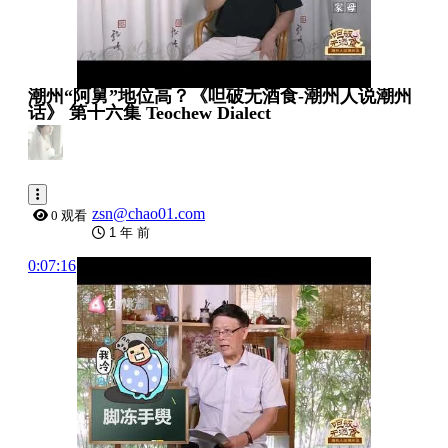
潮州“阿舅”地位高？《呾破无酒食-潮州人说潮州
话》 第十六集 Teochew Dialect
zsn@chao01.com
0 观看
1 年 前
0:07:16