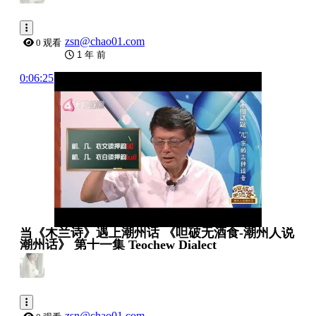
zsn@chao01.com
0 观看
1 年 前
0:06:25
当《木兰诗》遇上潮州话 《呾破无酒食-潮州人说
潮州话》 第十一集 Teochew Dialect
zsn@chao01.com