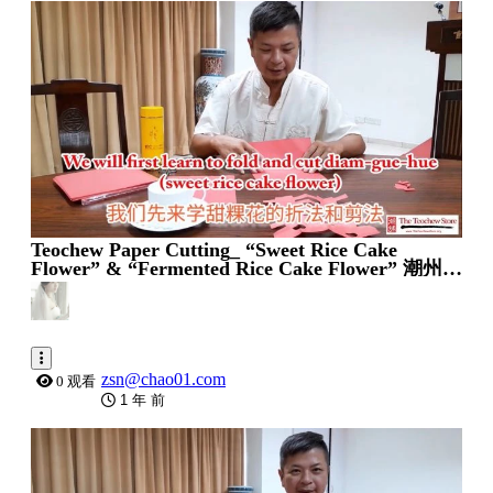
0:04:47
Teochew Paper Cutting_ “Sweet Rice Cake
Flower” & “Fermented Rice Cake Flower” 潮州剪
纸甜粿花和酵粿花
zsn@chao01.com
0 观看
1 年 前
0:01:33