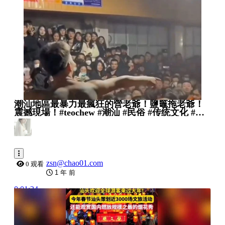
潮汕地區最暴力最瘋狂的營老爺！鹽竈拖老爺！
震撼現場！#teochew #潮汕 #民俗 #传统文化 #潮
汕民俗
zsn@chao01.com
0 观看
1 年 前
0:01:24