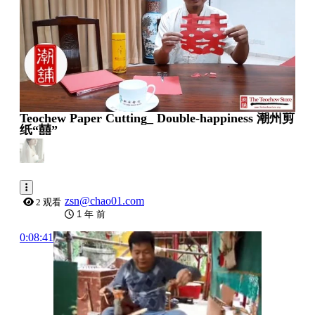
Teochew Paper Cutting_ Double-happiness 潮州剪
纸“囍”
zsn@chao01.com
2 观看
1 年 前
0:08:41