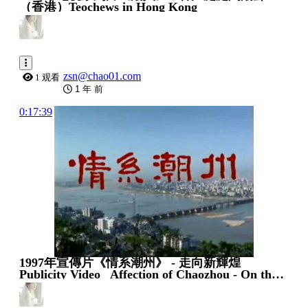
（香港）Teochews in Hong Kong
zsn@chao01.com
1 观看
1 年 前
0:17:39
1997年宣傳片《情系潮州》 - 走向新輝煌
Publicity Video_ Affection of Chaozhou - On the
Path of Glory