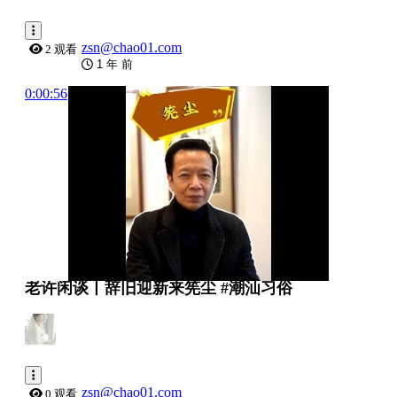
zsn@chao01.com
2 观看
1 年 前
0:00:56
老许闲谈丨辞旧迎新来筅尘 #潮汕习俗
zsn@chao01.com
0 观看