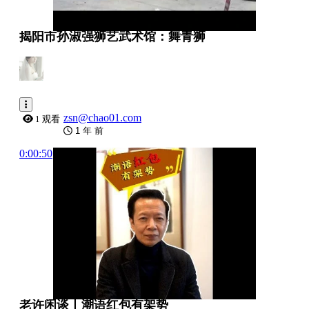
揭阳市孙淑强狮艺武术馆：舞青狮
zsn@chao01.com
1 观看
1 年 前
0:00:50
老许闲谈丨潮语红包有架势