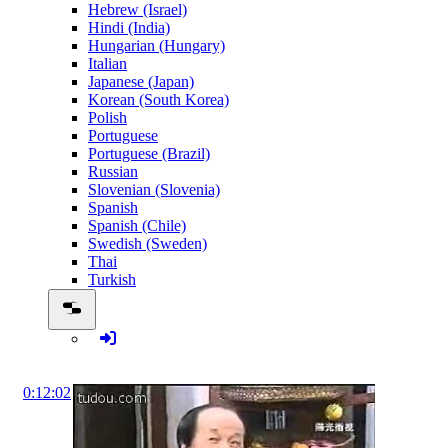
Hebrew (Israel)
Hindi (India)
Hungarian (Hungary)
Italian
Japanese (Japan)
Korean (South Korea)
Polish
Portuguese
Portuguese (Brazil)
Russian
Slovenian (Slovenia)
Spanish
Spanish (Chile)
Swedish (Sweden)
Thai
Turkish
0:12:02