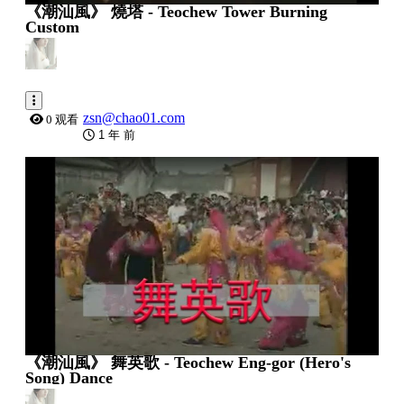
《潮汕風》 燒塔 - Teochew Tower Burning
Custom
zsn@chao01.com
0 观看
1 年 前
0:07:16
《潮汕風》 舞英歌 - Teochew Eng-gor (Hero's
Song) Dance