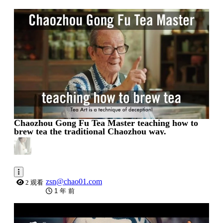
0:05:00
Chaozhou Gong Fu Tea Master teaching how to
brew tea the traditional Chaozhou way.
zsn@chao01.com
2 观看
1 年 前
0:05:35