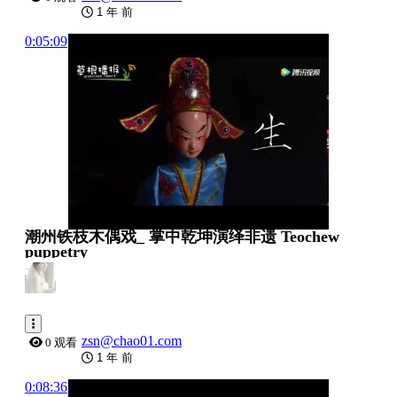
1 年 前
0:05:09
潮州铁枝木偶戏_ 掌中乾坤演绎非遗 Teochew
puppetry
zsn@chao01.com
0 观看
1 年 前
0:08:36