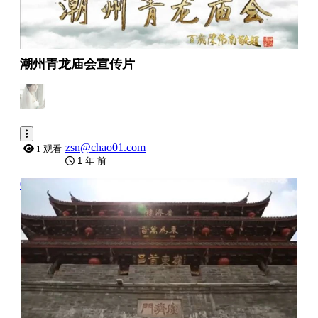
潮州青龙庙会宣传片
zsn@chao01.com
1 观看
1 年 前
0:39:59