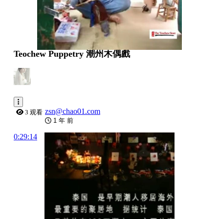
Teochew Puppetry 潮州木偶戲
zsn@chao01.com
3 观看
1 年 前
0:29:14