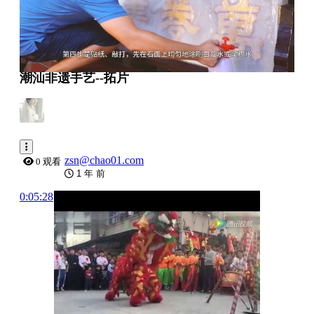
潮汕非遗手艺--拓片
zsn@chao01.com
0 观看
1 年 前
0:05:28