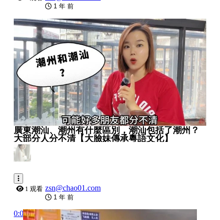
1 年 前
0:01:58
廣東潮汕、潮州有什麼區別，潮汕包括了潮州？
大部分人分不清【大臉妹傳承粵語文化】
zsn@chao01.com
1 观看
1 年 前
0:08:01