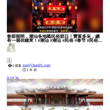
春節期間，潮汕各地嘅民俗節日！豐富多采，總
有一個你鍾意！#潮汕 #潮汕 #民俗 #春节 #民俗文
化 #旅游
zsn@chao01.com
0 观看
1 年 前
0:10:36