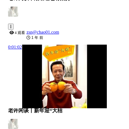
zsn@chao01.com
4 观看
1 年 前
0:01:02
老许闲谈丨新年迎“大桔