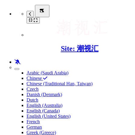
Site: 潮视汇
Arabic (Saudi Arabia)
Chinese
Chinese (Traditional Han, Taiwan)
Czech
Danish (Denmark)
Dutch
English (Australia)
English (Canada)
English (United States)
French
German
Greek (Greece)