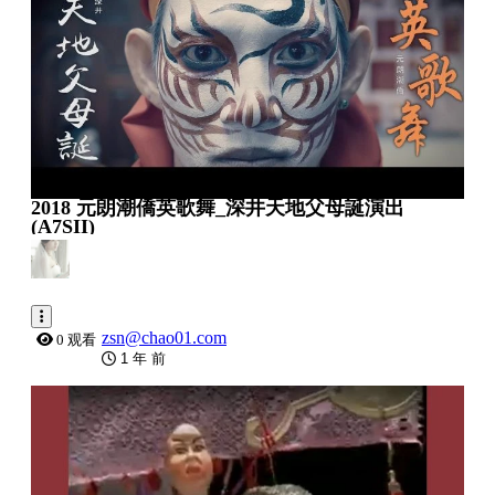
2018 元朗潮僑英歌舞_深井天地父母誕演出
(A7SII)
zsn@chao01.com
0 观看
1 年 前
0:12:16